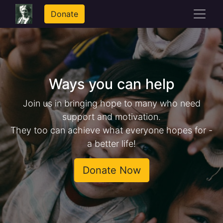
Donate
Ways you can help​
Join us in bringing hope to many who need
support and motivation.
They too can achieve what everyone hopes for -
a better life!
Donate Now